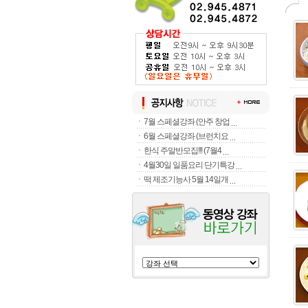
ㆍ
7월 스페셜강좌 (안주 창업
ㆍ
6월 스페셜강좌 (브런치요
ㆍ
한식 주말반모집!!! (7월4
ㆍ
4월30일 일품요리 단기특강
ㆍ
떡 제조기능사 5월 14일개