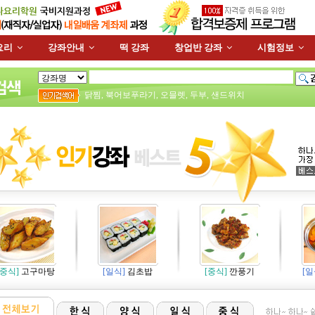
요리
강좌안내
떡 강좌
창업반 강좌
시험정보
닭찜
,
북어보푸라기
,
오믈렛
,
두부
,
샌드위치
[중식]
고구마탕
[일식]
김초밥
[중식]
깐풍기
[일