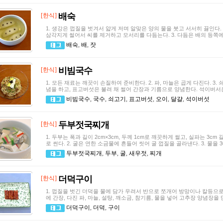
배숙
[한식]
1. 생강은 껍질을 벗겨서 얇게 저며 알맞은 양의 물을 붓고 서서히 끓인다. 
삼각지게 썰어서 씨를 제거하고 모서리를 다듬는다. 3. 다듬은 배의 등쪽에
배숙
,
배
,
잣
비빔국수
[한식]
1. 모든 재료는 깨끗이 손질하여 준비한다. 2. 파, 마늘은 곱게 다진다. 3. 쇠
념을 하고, 표고버섯은 불려 채 썰어 간장과 기름으로 양념한다. 석이버서
비빔국수
,
국수
,
쇠고기
,
표고버섯
,
오이
,
달걀
,
석이버섯
두부젓국찌개
[한식]
1. 두부는 폭과 길이 2cm×3cm, 두께 1cm로 깨끗하게 썰고, 실파는 3cm 
로 썬다. 2. 굴은 연한 소금물에 흔들어 씻어 굴 껍질을 골라낸다. 3. 물을
두부젓국찌개
,
두부
,
굴
,
새우젓
,
찌개
더덕구이
[한식]
1. 껍질을 벗긴 더덕을 물에 담가 우려서 반으로 쪼개어 방망이나 칼등으로
에 간장, 다진 파, 마늘, 설탕, 깨소금, 참기름, 물을 넣어 고추장 양념장을 
더덕구이
,
더덕
,
구이