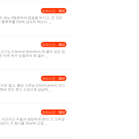
조리시간 :
30
분
2. 배는 8등분하여 껍질을 벗기고, 큰 것은
 통후추를 3개씩 깊숙히 박는다.
조리시간 :
30
분
고기는 0.3cm×0.3cm×5cm 채 썰어 갖은 양
은 비벼 씻어 손질하여 채 썰어
조리시간 :
20
분
길이로 썰고, 붉은 고추는 0.5cm×3cm의 크기
 300㎖ 정도 붓고 소금으로 삼삼하
조리시간 :
30
분
 자근자근 두들겨 편편하게 편다. 2. 고추장
만든다. 3. 참기름 15㎖에 간장