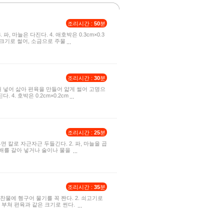
조리시간 :
50
분
, 마늘은 다진다. 4. 애호박은 0.3cm×0.3
은 크기로 썰어, 소금으로 주물
조리시간 :
30
분
째 넣어 삶아 편육을 만들어 얇게 썰어 고명으
 4. 호박은 0.2cm×0.2cm
조리시간 :
25
분
면 칼로 자근자근 두들긴다. 2. 파, 마늘을 곱
 배를 갈아 넣거나 술이나 물을
조리시간 :
35
분
찬물에 헹구어 물기를 꼭 짠다. 2. 쇠고기로
게 부쳐 편육과 같은 크기로 썬다.