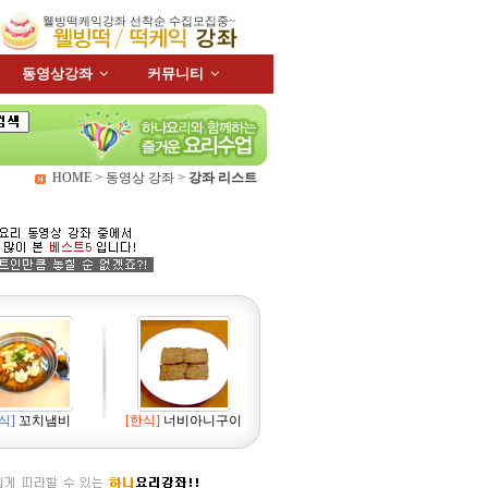
웰빙떡케익강좌 선착순 수집모집중~
동영상강좌
커뮤니티
HOME > 동영상 강좌 >
강좌 리스트
식]
꼬치냄비
[한식]
너비아니구이