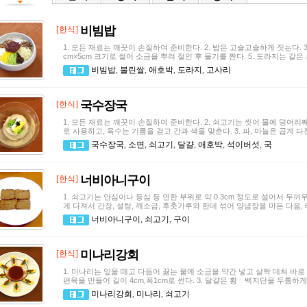
비빔밥
[한식]
1. 모든 재료는 깨끗이 손질하여 준비한다. 2. 밥은 고슬고슬하게 짓는다. 3. 파
cm×5cm 크기로 썰어 소금을 뿌려 절인 후 물기를 짠다. 5. 도라지는 같
비빔밥
,
불린쌀
,
애호박
,
도라지
,
고사리
국수장국
[한식]
1. 모든 재료는 깨끗이 손질하여 준비한다. 2. 쇠고기는 씻어 물에 덩어리
로 사용하고, 육수는 기름을 걷고 간과 색을 맞춘다. 3. 파, 마늘은 곱게 다진다.
국수장국
,
소면
,
쇠고기
,
달걀
,
애호박
,
석이버섯
,
국
너비아니구이
[한식]
1. 쇠고기는 안심이나 등심 등 연한 부위로 약 0.3cm 정도로 설어서 두꺼우
게 다져서 간장, 설탕, 깨소금, 후춧가루와 한데 섞어 양념장을 마든 다음,
너비아니구이
,
쇠고기
,
구이
미나리강회
[한식]
1. 미나리는 잎을 떼고 다듬어 끓는 물에 소금을 약간 넣고 살짝 데쳐 바로 
편육을 만들어 길이 4cm,폭1cm로 썬다. 3. 달걀은 황ㆍ백지단을 두툼하
미나리강회
,
미나리
,
쇠고기