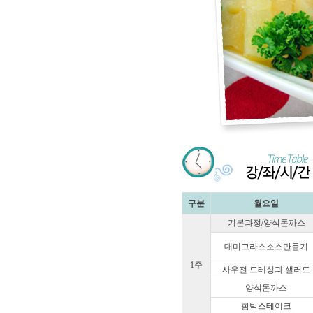
구분
월요일
기본과정/양식돈까스
대미그라스소스만들기
1주
사우전 드레싱과 샐러드
양식돈까스
함박스테이크