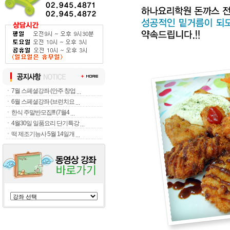
ㆍ
7월 스페셜강좌 (안주 창업
ㆍ
6월 스페셜강좌 (브런치요
ㆍ
한식 주말반모집!!! (7월4
ㆍ
4월30일 일품요리 단기특강
ㆍ
떡 제조기능사 5월 14일개