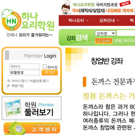
하나요리
강좌안내
떡
닭찜
,
북어보
ID저장
/
아이디 찾기
비밀번호 찾기
회원가입