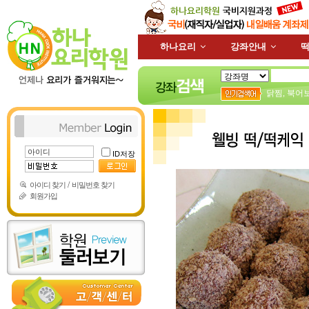
하나요리
강좌안내
떡
닭찜
,
북어
ID저장
/
아이디 찾기
비밀번호 찾기
회원가입