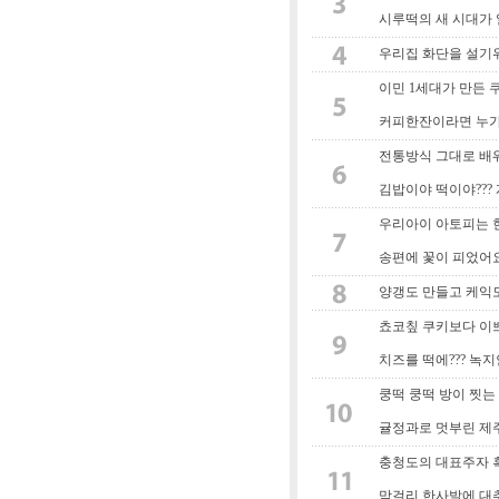
시루떡의 새 시대가
우리집 화단을 설기
이민 1세대가 만든
커피한잔이라면 누가
전통방식 그대로 배
김밥이야 떡이야??
우리아이 아토피는 
송편에 꽃이 피었어
양갱도 만들고 케익
쵸코칲 쿠키보다 이
치즈를 떡에??? 녹
쿵떡 쿵떡 방이 찟는
귤정과로 멋부린 제
충청도의 대표주자 
막걸리 한사발에 대