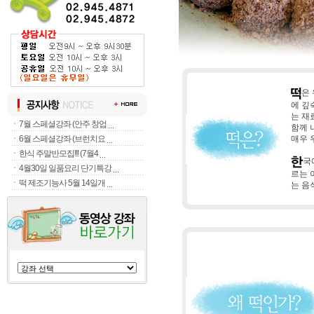
은
에 깊
는 재
ㆍ
7월 스페셜강좌 (안주 창업
함께 
매우 
ㆍ
6월 스페셜강좌 (브런치요
ㆍ
한식 주말반모집!!! (7월4
국
ㆍ
4월30일 일품요리 단기특강
르는 
ㆍ
떡 제조기능사 5월 14일개
는 음