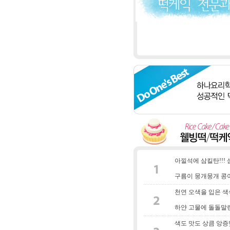
아낄석에 삼킬탄!!!
구름이 뭉개뭉개 콩
천연 오색을 입은 
하얀 고물에 돌돌말
색도 맛도 상큼 앙