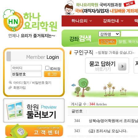
하나요리
강좌안내
떡
닭찜
,
북어
ID저장
/
아이디 찾기
비밀번호 찾기
회원가입
게시글 수 :
344
Articles
글번호
344
성북slp영어학원에서 조리장님
343
(급) 조리사님 모십니다.