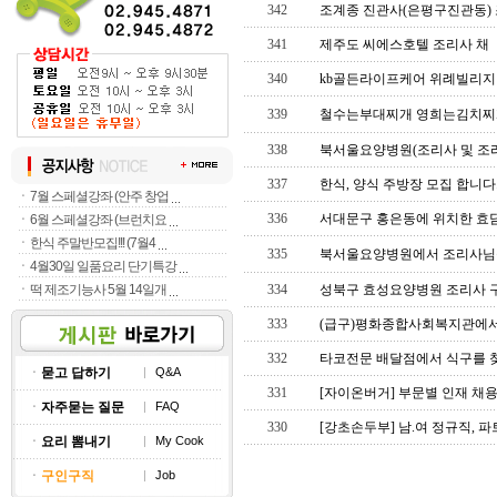
342
조계종 진관사(은평구진관동) 
341
제주도 씨에스호텔 조리사 채
340
kb골든라이프케어 위례빌리지
339
철수는부대찌개 영희는김치찌개
338
북서울요양병원(조리사 및 조리
337
한식, 양식 주방장 모집 합니다
ㆍ
7월 스페셜강좌 (안주 창업
336
서대문구 홍은동에 위치한 효
ㆍ
6월 스페셜강좌 (브런치요
ㆍ
한식 주말반모집!!! (7월4
335
북서울요양병원에서 조리사님
ㆍ
4월30일 일품요리 단기특강
ㆍ
떡 제조기능사 5월 14일개
334
성북구 효성요양병원 조리사 
333
(급구)평화종합사회복지관에서
332
타코전문 배달점에서 식구를 
ㆍ
묻고 답하기
|
Q&A
331
[자이온버거] 부문별 인재 채용 
ㆍ
자주묻는 질문
|
FAQ
330
[강초손두부] 남.여 정규직, 
ㆍ
요리 뽐내기
|
My Cook
ㆍ
구인구직
|
Job