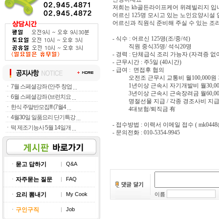
저희는 kb골든라이프케어 위례빌리지 입
어르신 125명 모시고 있는 노인요양시설 
어르신과 직원식 준비해 주실 수 있는 조
- 식수 : 어르신 125명(조/중/석)
직원 중식35명/ 석식20명
- 경력 : 단체급식 조리 가능자 (자격증 없
- 근무시간 : 주5일 (40시간)
- 급여 : 면접후 협의
오전조 근무시 교통비 월100,000원
1년이상 근속시 자기개발비 월30,00
ㆍ
7월 스페셜강좌 (안주 창업
3년이상 근속시 근속장려금 월60,000
ㆍ
6월 스페셜강좌 (브런치요
명절선물 지급 / 각종 경조사비 지
ㆍ
한식 주말반모집!!! (7월4
4대보험/퇴직금 有
ㆍ
4월30일 일품요리 단기특강
- 접수방법 : 이력서 이메일 접수 ( mk0448@na
ㆍ
떡 제조기능사 5월 14일개
- 문의전화 : 010-5354-9945
ㆍ
묻고 답하기
|
Q&A
ㆍ
자주묻는 질문
|
FAQ
ㆍ
요리 뽐내기
|
My Cook
이름
ㆍ
구인구직
|
Job