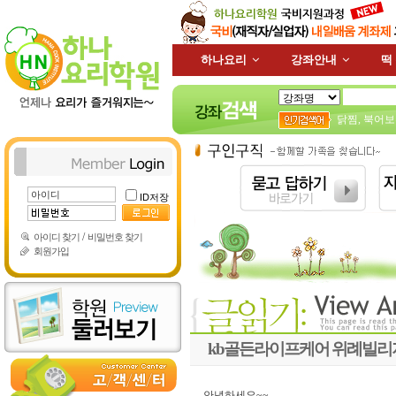
하나요리
강좌안내
떡
닭찜
,
북어보
ID저장
/
아이디 찾기
비밀번호 찾기
회원가입
kb골든라이프케어 위례빌리
안녕하세요~~