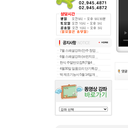
ㆍ
7월 스페셜강좌 (안주 창업
ㆍ
6월 스페셜강좌 (브런치요
ㆍ
한식 주말반모집!!! (7월4
ㆍ
4월30일 일품요리 단기특강
ㆍ
떡 제조기능사 5월 14일개