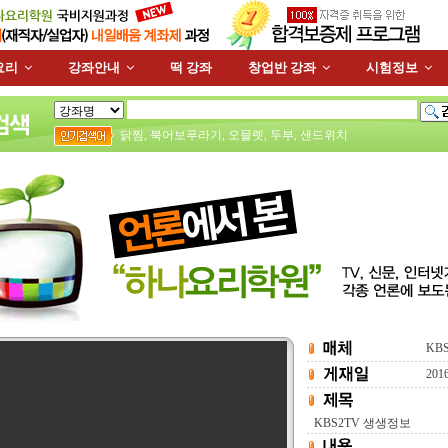
요리
강좌안내
떡 강좌
창업반 강좌
시험정보
닭찜
,
북어보푸라기
,
오믈렛
,
두부
,
샌드위치
KB
201
KBS2TV 생생정보