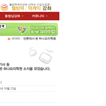
웰빙떡케익강좌 선착순 수집모집중~
동영상강좌
커뮤니티
HOME >
언론에서 본 하나요리학원
S2
6년 10월 25일